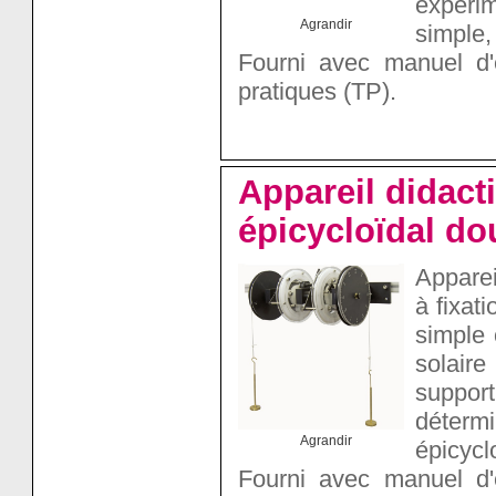
expérim
Agrandir
simple,
Fourni avec manuel d'
pratiques (TP).
Appareil didacti
épicycloïdal do
Apparei
à fixat
simple 
solair
support
détermi
Agrandir
épicycl
Fourni avec manuel d'