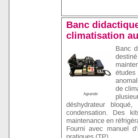
Banc didactique
climatisation a
Banc di
destiné
mainten
études
anomali
de clim
Agrandir
plusie
déshydrateur bloqué,
condensation. Des kit
maintenance en réfrigéra
Fourni avec manuel d'
pratiques (TP).