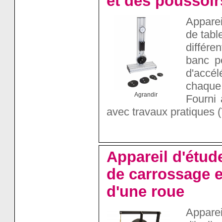
et des poussoir
Apparei
de tabl
différe
banc p
d'accél
chaque 
Agrandir
Fourni 
avec travaux pratiques (
Appareil d'étud
de carrossage e
d'une roue
Apparei