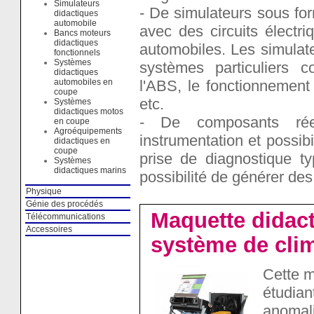
Simulateurs
- De simulateurs sous fo
didactiques
automobile
avec des circuits électr
Bancs moteurs
didactiques
automobiles. Les simulat
fonctionnels
Systèmes
systèmes particuliers co
didactiques
l'ABS, le fonctionnement 
automobiles en
coupe
etc.
Systèmes
didactiques motos
- De composants rée
en coupe
Agroéquipements
instrumentation et possib
didactiques en
coupe
prise de diagnostique t
Systèmes
didactiques marins
possibilité de générer de
Physique
Génie des procédés
Maquette didact
Télécommunications
Accessoires
système de clim
Cette m
étudia
anomal