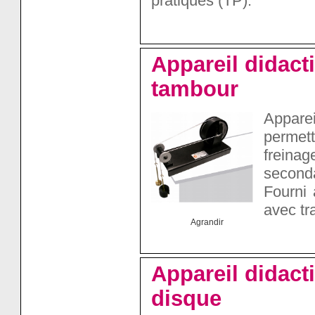
pratiques (TP).
Appareil didacti
tambour
Apparei
permett
freinag
seconda
Fourni 
avec tr
Agrandir
Appareil didact
disque