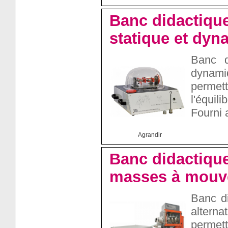
Banc didactique
statique et dy
Banc d
dynami
permet
l'équil
Fourni 
Agrandir
Banc didactique
masses à mouve
Banc d
altern
permet