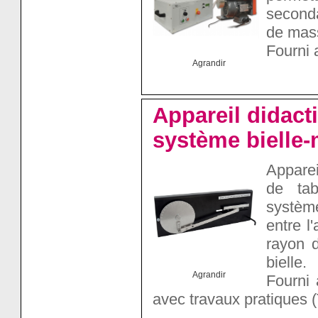
seconda
de mass
Fourni 
Agrandir
Appareil didact
système bielle-
Apparei
de tab
système
entre l
rayon d
bielle.
Agrandir
Fourni 
avec travaux pratiques (