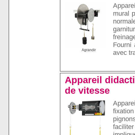
Apparei
mural p
normal
garnit
freinage
Fourni 
Agrandir
avec tr
Appareil didact
de vitesse
Appare
fixatio
pignons
facilit
impliq