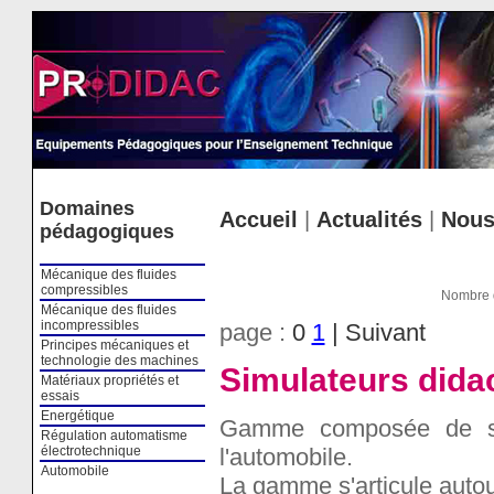
Cookies management panel
Domaines
Accueil
|
Actualités
|
Nous
pédagogiques
Mécanique des fluides
compressibles
Nombre d
Mécanique des fluides
incompressibles
page :
0
1
| Suivant
Principes mécaniques et
technologie des machines
Simulateurs dida
Matériaux propriétés et
essais
Energétique
Gamme composée de sim
Régulation automatisme
l'automobile.
électrotechnique
Automobile
La gamme s'articule autou