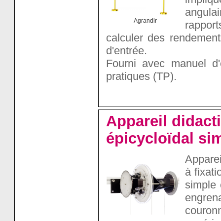
angulai
Agrandir
rapport
calculer des rendements
d'entrée.
Fourni avec manuel d'
pratiques (TP).
Appareil didacti
épicycloïdal si
Apparei
à fixat
simple 
engrena
couro