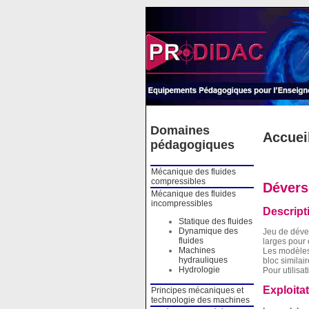
Cookies management panel
Domaines
Accuei
pédagogiques
Mécanique des fluides
compressibles
Dévers
Mécanique des fluides
incompressibles
Descript
Statique des fluides
Dynamique des
Jeu de déve
fluides
larges pour
Machines
Les modèles 
hydrauliques
bloc similai
Hydrologie
Pour utilisa
Exploita
Principes mécaniques et
technologie des machines