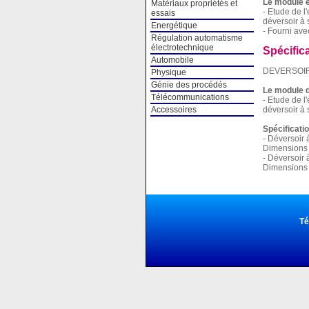
Le module e
Matériaux propriétés et
- Etude de l
essais
déversoir à 
Energétique
- Fourni ave
Régulation automatisme
électrotechnique
Spécific
Automobile
DEVERSOIR 
Physique
Génie des procédés
Le module d
Télécommunications
- Etude de l
Accessoires
déversoir à 
Spécificati
- Déversoir 
Dimensions 
- Déversoir 
Dimensions 
Té