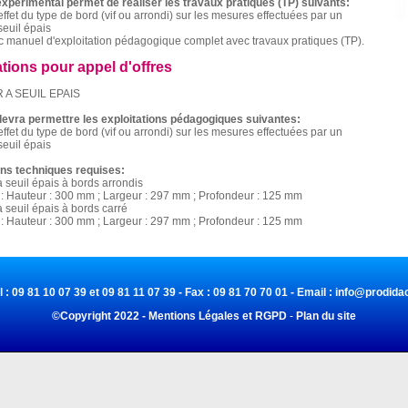
xpérimental permet de réaliser les travaux pratiques (TP) suivants:
'effet du type de bord (vif ou arrondi) sur les mesures effectuées par un
seuil épais
c manuel d'exploitation pédagogique complet avec travaux pratiques (TP).
ations pour appel d'offres
A SEUIL EPAIS
evra permettre les exploitations pédagogiques suivantes:
'effet du type de bord (vif ou arrondi) sur les mesures effectuées par un
seuil épais
ons techniques requises:
à seuil épais à bords arrondis
: Hauteur : 300 mm ; Largeur : 297 mm ; Profondeur : 125 mm
à seuil épais à bords carré
: Hauteur : 300 mm ; Largeur : 297 mm ; Profondeur : 125 mm
l : 09 81 10 07 39 et 09 81 11 07 39 - Fax : 09 81 70 70 01 - Email :
info@prodidac
©Copyright 2022 - Mentions Légales et RGPD
-
Plan du site