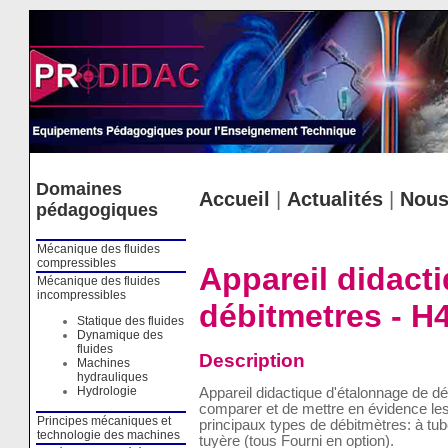
Cookies management panel
Domaines
Accueil
|
Actualités
|
Nous
pédagogiques
Mécanique des fluides
compressibles
Appareil didact
Mécanique des fluides
incompressibles
débitmetres - H
Statique des fluides
Dynamique des
fluides
Description
Machines
hydrauliques
Hydrologie
Appareil didactique d'étalonnage de d
comparer et de mettre en évidence les
Principes mécaniques et
principaux types de débitmètres: à tub
technologie des machines
tuyère (tous Fourni en option).