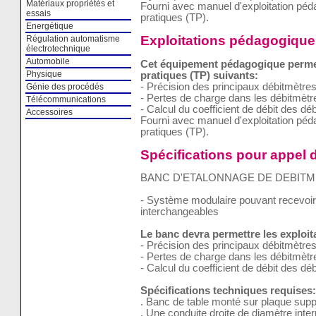
Matériaux propriétés et
Fourni avec manuel d'exploitation pé
essais
pratiques (TP).
Energétique
Exploitations pédagogique
Régulation automatisme
électrotechnique
Automobile
Cet équipement pédagogique permet 
Physique
pratiques (TP) suivants:
- Précision des principaux débitmètr
Génie des procédés
- Pertes de charge dans les débitmètre
Télécommunications
- Calcul du coefficient de débit des dé
Accessoires
Fourni avec manuel d'exploitation pé
pratiques (TP).
Spécifications pour appel d
BANC D'ETALONNAGE DE DEBIT
- Système modulaire pouvant recevoi
interchangeables
Le banc devra permettre les exploi
- Précision des principaux débitmètr
- Pertes de charge dans les débitmètre
- Calcul du coefficient de débit des dé
Spécifications techniques requises:
. Banc de table monté sur plaque supp
. Une conduite droite de diamètre int