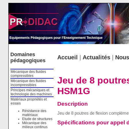
Cookies management panel
Domaines
Accueil
|
Actualités
|
Nous
pédagogiques
Mécanique des fluides
compressibles
Jeu de 8 poutre
Mécanique des fluides
incompressibles
HSM1G
Principes mécaniques et
technologie des machines
Matériaux propriétés et
Description
essais
Résistance des
Jeu de 8 poutres de flexion compléme
matériaux
Etude de structures
Spécifications pour appel d
Mécanique des
milieux continus