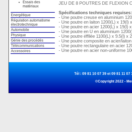
Essais des
JEU DE 8 POUTRES DE FLEXION
matériaux
Spécifications techniques requises:
Energétique
- Une poutre creuse en aluminium 1200(
Régulation automatisme
- Une poutre en laiton 1200(L) x 19(l)
électrotechnique
- Une poutre en acier 1200(L) x 19(l)
Automobile
- Une poutre en U en aluminium 1200(L)
Physique
- Une poutre éffilée 1100(L) x 9.5(l) 
Génie des procédés
- Une poutre composite en acier/laito
- Une poutre rectangulaire en acier 12
Télécommunications
- Une poutre en acier non-uniforme 100
Accessoires
Tél : 09 81 10 07 39 et 09 81 11 07 
©Copyright 2022 - Me