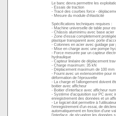
Le banc devra permettre les exploitat
- Essais de traction
- Tracé des courbes force - déplacemen
- Mesure du module d'élasticité
Spécifications techniques requises :
- Machine universelle de table pour e
- Châssis aluminimu avec base acier
- Zone d'essai completement protégée 
plastque transparent avec porte d'acc
- Colonnes en acier avec guidage par p
- Mise en charge avec une pompe hyd
- Force mesurée par un capteur électro
hydraulique
- Capteur linéaire de déplacement tra
- Charge maximum: 35 kN
- Déplacement maximum de 100 mm
- Fourni avec un extensomètre pour m
déformation de l'éprouvette
- La charge et l'allongement doivent 
boitier avec afficheur
- Boitier d'interface avec afficheur nu
- Système d'acquisition sur PC avec i
enregistrement des données et un aff
- Le logiciel doit permettre à l'utilisat
l'enregistrement d'un essai, de décle
automatiquement en fonction d'une val
l'interface, de récupérer les données s