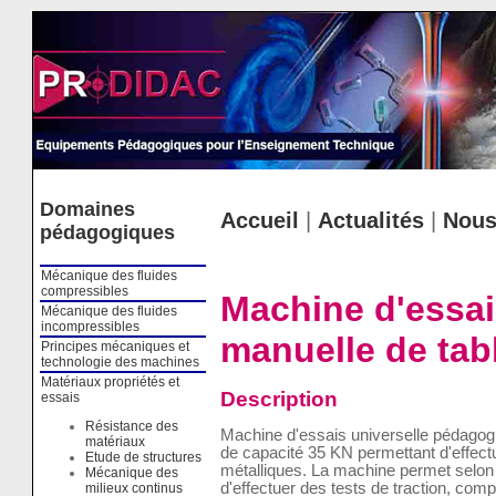
Cookies management panel
Domaines
Accueil
|
Actualités
|
Nous
pédagogiques
Mécanique des fluides
compressibles
Machine d'essai
Mécanique des fluides
incompressibles
manuelle de tab
Principes mécaniques et
technologie des machines
Matériaux propriétés et
Description
essais
Résistance des
Machine d'essais universelle pédagogi
matériaux
de capacité 35 KN permettant d'effect
Etude de structures
métalliques. La machine permet selon 
Mécanique des
d'effectuer des tests de traction, compr
milieux continus