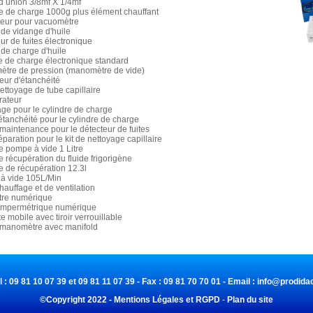
d union 3/8mf X 1/4mf
re de charge 1000g plus élément chauffant
teur pour vacuomètre
de vidange d'huile
eur de fuites électronique
de charge d'huile
e de charge électronique standard
mètre de pression (manomètre de vide)
leur d'étanchéité
nettoyage de tube capillaire
rateur
age pour le cylindre de charge
d'étanchéité pour le cylindre de charge
e maintenance pour le détecteur de fuites
réparation pour le kit de nettoyage capillaire
de pompe à vide 1 Litre
de récupération du fluide frigorigène
re de récupération 12.3l
 à vide 105L/Min
chauffage et de ventilation
ètre numérique
 ampermétrique numérique
e mobile avec tiroir verrouillable
e manomètre avec manifold
l : 09 81 10 07 39 et 09 81 11 07 39 - Fax : 09 81 70 70 01 - Email :
info@prodidac
©Copyright 2022 - Mentions Légales et RGPD
-
Plan du site