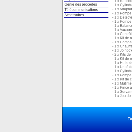
- 1 x Raccor
Génie des procédés
- 1 x Cylind
- 1 x Adapta
Télécommunications
- 1 x Pompe 
Accessoires
- 1 x Détect
- 1 x Pompe 
- 1 x Balanc
- 1 x Vacuo
- 1 x Contrô
- 1 x Kit de 
- 1 x Compa
- 1 x Chauff
- 1 x Joint 
- 2 x Kits d
- 1 x Kit de 
- 1 x Huile 
- 1 x Unité 
- 1 x Cylind
- 1 x Pompe
- 1 x Kit de 
- 1 x Mutim
- 1 x Pince
- 1 x Servant
- 1 x Jeu d
Té