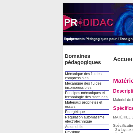
Cookies management panel
Domaines
Accuei
pédagogiques
Mécanique des fluides
compressibles
Matérie
Mécanique des fluides
incompressibles
Descript
Principes mécaniques et
technologie des machines
Matériel de t
Matériaux propriétés et
essais
Spécific
Energétique
MATÉRIEL 
Régulation automatisme
électrotechnique
Spécificati
Automobile
- 3 x tuyaux
Physique