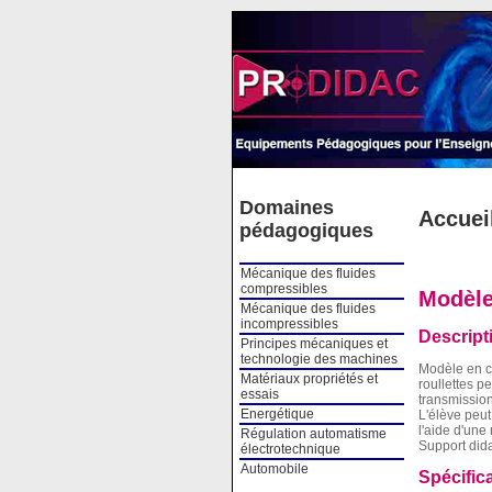
Cookies management panel
Domaines
Accuei
pédagogiques
Mécanique des fluides
compressibles
Modèle
Mécanique des fluides
incompressibles
Descript
Principes mécaniques et
technologie des machines
Modèle en c
Matériaux propriétés et
roullettes p
essais
transmission
Energétique
L'élève peut
l'aide d'une
Régulation automatisme
Support dida
électrotechnique
Automobile
Spécific