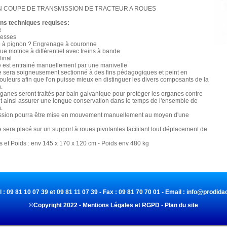
 COUPE DE TRANSMISSION DE TRACTEUR A ROUES
ons techniques requises:
e
itesses
 à pignon ? Engrenage à couronne
oue motrice à différentiel avec freins à bande
final
e est entrainé manuellement par une manivelle
e sera soigneusement sectionné à des fins pédagogiques et peint en
couleurs afin que l'on puisse mieux en distinguer les divers composants de la
.
rganes seront traités par bain galvanique pour protéger les organes contre
et ainsi assurer une longue conservation dans le temps de l'ensemble de
.
ission pourra être mise en mouvement manuellement au moyen d'une
 sera placé sur un support à roues pivotantes facilitant tout déplacement de
 et Poids : env 145 x 170 x 120 cm - Poids env 480 kg
l : 09 81 10 07 39 et 09 81 11 07 39 - Fax : 09 81 70 70 01 - Email :
info@prodidac
©Copyright 2022 - Mentions Légales et RGPD
-
Plan du site