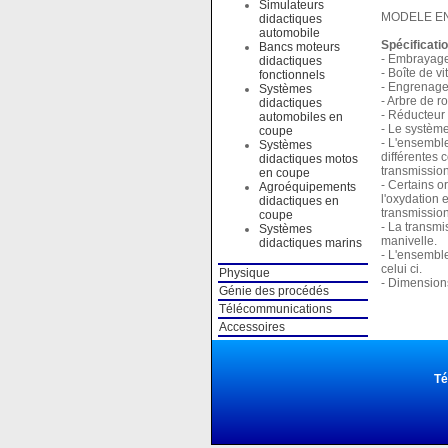
Simulateurs
MODELE EN
didactiques
automobile
Spécificati
Bancs moteurs
- Embrayag
didactiques
- Boîte de v
fonctionnels
- Engrenage
Systèmes
- Arbre de r
didactiques
- Réducteur 
automobiles en
- Le systèm
coupe
- L'ensembl
Systèmes
différentes 
didactiques motos
transmission
en coupe
- Certains o
Agroéquipements
l'oxydation 
didactiques en
transmission
coupe
- La transm
Systèmes
manivelle.
didactiques marins
- L'ensemble
celui ci.
Physique
- Dimensions
Génie des procédés
Télécommunications
Accessoires
Té