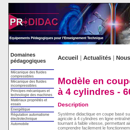
Cookies management panel
Domaines
Accueil
|
Actualités
|
Nous
pédagogiques
Mécanique des fluides
compressibles
Modèle en coupe
Mécanique des fluides
incompressibles
à 4 cylindres - 
Principes mécaniques et
technologie des machines
Matériaux propriétés et
Description
essais
Energétique
Système didactique en coupe basé sur
Régulation automatisme
agricole à 4 cylindres en ligne entraî
électrotechnique
tournant à faible vitesse, permettant ai
Automobile
comprendre facilement le fonctionneme