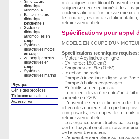
Simulateurs
mécaniques constituant l'ensemble mo
didactiques
soigneusement sectionné à des fins pé
automobile
couleurs afin que l'on puisse mieux en
Bancs moteurs
les coupes, les circuits d'alimentation, 
didactiques
refroidissement etc.
fonctionnels
Systèmes
Spécifications pour appel d
didactiques
automobiles en
coupe
MODELE EN COUPE D'UN MOTEUR
Systèmes
didactiques motos
Spécifications techniques requises:
en coupe
- Moteur 4 cylindres en ligne
Agroéquipements
didactiques en
- Cylindrée: 1900 cm3
coupe
- Soupapes en tête (OHV)
Systèmes
- Injection indirecte
didactiques marins
- Pompe à injection en ligne type Bos
- Pompe à huile à engrenages
Physique
- Refroidissement par eau
Génie des procédés
- Le moteur devra être entraîné à faib
Télécommunications
alimenté en 220V.
Accessoires
- L'ensemble sera sectionner à des fi
différentes couleurs afin que l'on puis
composants, les coupes, les circuits d'
refroidissement etc.
- Les organes seront traités par bain 
contre l'oxydation et ainsi assurer un
de l'ensemble moteur.
- L'ensemble sera placé sur un suppor